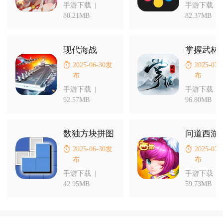
手游下载
|
手游下载
|
80.21MB
82.37MB
现代海战
掌握武林
2025-06-30发
2025-07
布
布
手游下载
|
手游下载
|
92.57MB
96.80MB
数独方块拼图
问道西游
2025-06-30发
2025-07
布
布
手游下载
|
手游下载
|
42.95MB
59.73MB