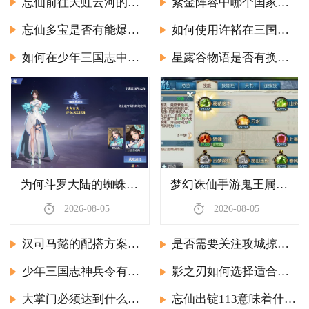
忘仙前往天虹云河的方式有哪些
紫金阵容中哪个国家在少年三国志2里强势
忘仙多宝是否有能爆出的技能书
如何使用许褚在三国志战略版游戏中打破阵型
如何在少年三国志中成为传承者
星露谷物语是否有换装和发型功能
为何斗罗大陆的蜘蛛不具脆感
梦幻诛仙手游鬼王属性加点怎么分配
2026-08-05
2026-08-05
汉司马懿的配搭方案有哪些适合率土之滨游戏
是否需要关注攻城掠地周泰软醒
少年三国志神兵令有多少个等级
影之刃如何选择适合左殇轻羽的剑阵装备
大掌门必须达到什么级别才能成为喝酒大师
忘仙出锭113意味着什么事情