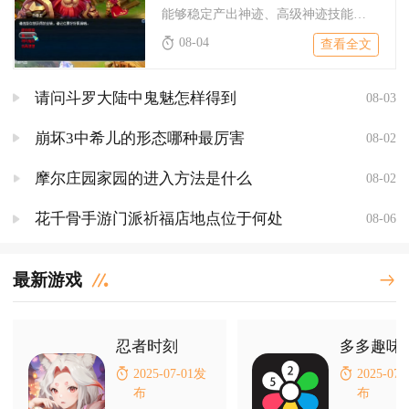
能够稳定产出神迹、高级神迹技能兽诀的书籍，集中分为女儿村场景...
08-04
查看全文
请问斗罗大陆中鬼魅怎样得到
08-03
崩坏3中希儿的形态哪种最厉害
08-02
摩尔庄园家园的进入方法是什么
08-02
花千骨手游门派祈福店地点位于何处
08-06
最新游戏
忍者时刻
多多趣味
2025-07-01发
2025-07
布
布